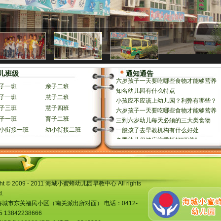
三到六岁幼儿每天必须的三大类食物
一般孩子去早教机构有什么好处
冬季幼儿保健应注重抓好“四关”
GRC构件的特点和性能都有哪些?
六岁孩子一天要吃哪些食物才能够营养
儿班级
通知通告
知名幼儿园有什么特点
子一班
亲子二班
小孩应不应该上幼儿园？利弊有哪些？
子一班
慧子二班
六岁孩子一天要吃哪些食物才能够营养
子三班
慧子四班
三到六岁幼儿每天必须的三大类食物
一般孩子去早教机构有什么好处
子一班
育子二班
冬季幼儿保健应注重抓好“四关”
小衔接一班
幼小衔接二班
GRC构件的特点和性能都有哪些?
六岁孩子一天要吃哪些食物才能够营养
知名幼儿园有什么特点
小孩应不应该上幼儿园？利弊有哪些？
六岁孩子一天要吃哪些食物才能够营养
ght © 2009 - 2011 海城小蜜蜂幼儿园早教中心 All rights
d.
城市东关福民小区（南关派出所对面） 电话：0412-
5 13842238666