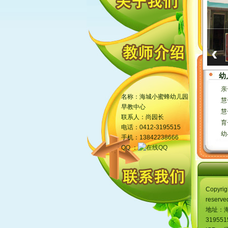
‹
幼
亲
更多
名称：海城小蜜蜂幼儿园
慧
早教中心
慧
联系人：尚园长
育
电话：0412-3195515
幼
手机：13842238666
QQ ：
Copyri
reserve
地址：海
319551