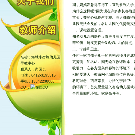
期，妈妈发急得不得了，直到拿到入学
为什么这样呢?因为现在许多家长都盼
重金，费尽心机抢占学校。各人都盼望
儿园无法企及的，名幼儿园的优势确实
一、课程设置合理。
知名幼儿园的课程设置更具深度与广度
辈经历，确实更切合3-6岁幼儿的特
二、宁静和卫生。
任何一家与孩子相干的机构必须具达成
名称：海城小蜜蜂幼儿园
更范例。知名幼儿园无论在教诲理念、
早教中心
吸引力，在各方面条件容许的环境下，
联系人：尚园长
别的爱通天下教诲网小编跟各位家长提
电话：0412-3195515
教诲理念、西席素质、办法的宁静卫生
手机：13842238666
的环境下，首先思量进入有名幼儿园就
QQ ：
合思量四周环境、家庭条件等。