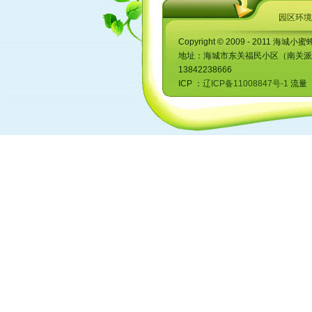
2、太晚入园不利于孩子能力的培
园区环境
孩子在3岁时是语言能力发展最快
力。而且，在幼儿园里与其他小朋友们
Copyright © 2009 - 2011 海城小蜜
的。
地址：海城市东关福民小区（南关派出所对
孩子3岁入园是比较理想的。这个
13842238666
不好的习惯都可得到纠正。
ICP ：
辽ICP备11008847号-1
流量 ：