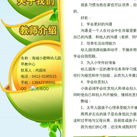
很多习惯当然在家也可以培养，但
的。
好处：
1、学会更好的沟通
沟通是一个人在社会中生存最需要
自己的沟通、和他人的沟通（老师、同
2、培养生活自理能力
幼儿园强调动脑和动手，手脑并用
学会自我照顾。
名称：海城小蜜蜂幼儿园
3、为入小学作好准备
早教中心
幼儿园有一定的教学任务和学习规
联系人：尚园长
些行为规范和学习技能，从而为入学奠
电话：0412-3195515
4、学会欣赏别人
手机：13842238666
小孩必须学会欣赏别人和体会别人
QQ ：
同时使自己和别人均不愉快。懂得欣赏
弊端：
1、太早入园孩子心理承受能力不
两周岁左右的孩子是自身抵抗力最
这时过早地与父母分离，容易造成孩子
因为他们的心理，还没有成熟到可
幼儿园，以免对孩子将来的情商发育产