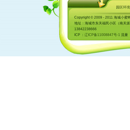
扩展资料
园区环境
宝宝营养是每一对父母所关心的话
力差的时候尤为重要，而且在日常的生
Copyright © 2009 - 2011 海城小蜜
在宝宝的食物中，有几款最好的食
地址：海城市东关福民小区（南关派出所对
1、最好的主食：全麦食品
13842238666
ICP ：
全麦食品含有铁、维生素、镁、
辽ICP备11008847号-1
流量 ：
料，很多家庭把烤全麦面包作为宝宝的
2、最好的水果：猕猴桃
猕猴桃被称为营养的金矿，它含有
的“vc之王”，此外，它还含有较丰
起到清热降火、润燥通便的作用。
3、最好的蔬菜：菠菜
菠菜为宝宝提供的主要营养成分是
菠菜的用处很多，你可以把它作为盘边
4、最好的早餐：谷物
即使从超市买来的宝宝谷物早餐，
盐低的。自己家制作的小米粥、玉米粥
内的宝宝最好不要用脱脂牛奶，1岁以