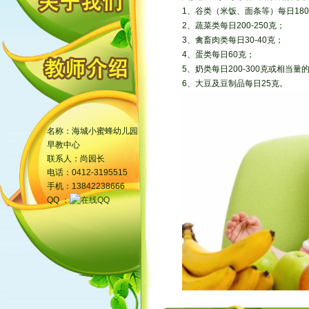
1、谷类（米饭、面条等）每日180-
2、蔬菜类每日200-250克；
3、禽畜肉类每日30-40克；
4、蛋类每日60克；
5、奶类每日200-300克或相当量
6、大豆及豆制品每日25克。
名称：海城小蜜蜂幼儿园
早教中心
联系人：尚园长
电话：0412-3195515
手机：13842238666
QQ ：