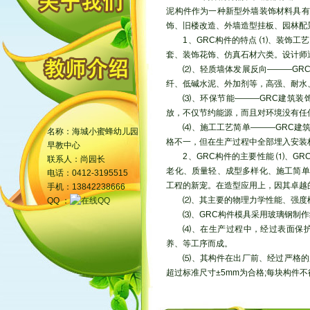
泥构件作为一种新型外墙装饰材料具有
饰、旧楼改造、外墙造型挂板、园林配
1、GRC构件的特点 ⑴、装饰
套、装饰花饰、仿真石材六类。设计师
⑵、轻质墙体发展反向———GR
纤、低碱水泥、外加剂等，高强、耐水
⑶、环保节能———GRC建筑装
放，不仅节约能源，而且对环境没有任
⑷、施工工艺简单———GRC建
名称：海城小蜜蜂幼儿园
格不一，但在生产过程中全部埋入安装
早教中心
2、GRC构件的主要性能 ⑴、
联系人：尚园长
老化、质量轻、成型多样化、施工简单
电话：0412-3195515
工程的新宠。在造型应用上，因其卓越
手机：13842238666
⑵、其主要的物理力学性能、强度模量1.
QQ ：
⑶、GRC构件模具采用玻璃钢制
⑷、在生产过程中，经过表面保
养、等工序而成。
⑸、其构件在出厂前、经过严格的
超过标准尺寸±5mm为合格;每块构件