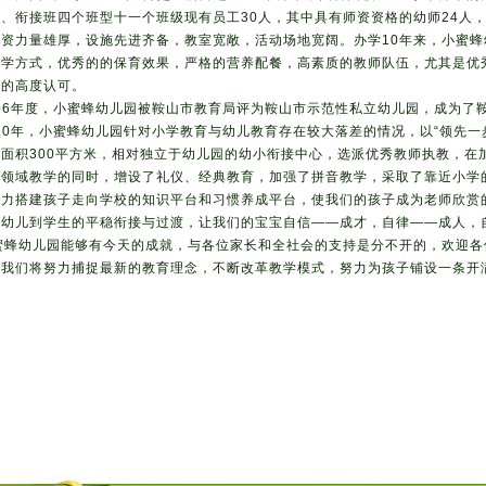
班、衔接班四个班型十一个班级现有员工30人，其中具有师资资格的幼师24人
师资力量雄厚，设施先进齐备，教室宽敞，活动场地宽阔。办学10年来，小蜜
教学方式，优秀的的保育效果，严格的营养配餐，高素质的教师队伍，尤其是优
们的高度认可。
06年度，小蜜蜂幼儿园被鞍山市教育局评为鞍山市示范性私立幼儿园，成为了
10年，小蜜蜂幼儿园针对小学教育与幼儿教育存在较大落差的情况，以“领先一
筑面积300平方米，相对独立于幼儿园的幼小衔接中心，选派优秀教师执教，在
大领域教学的同时，增设了礼仪、经典教育，加强了拼音教学，采取了靠近小学
努力搭建孩子走向学校的知识平台和习惯养成平台，使我们的孩子成为老师欣赏
从幼儿到学生的平稳衔接与过渡，让我们的宝宝自信——成才，自律——成人，
蜂幼儿园能够有今天的成就，与各位家长和全社会的支持是分不开的，欢迎各
，我们将努力捕捉最新的教育理念，不断改革教学模式，努力为孩子铺设一条开