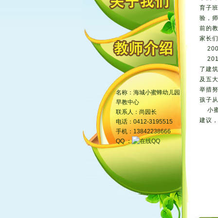
育子
验，
前的
家长
20
20
了建
及五
举措
名称：海城小蜜蜂幼儿园
孩子
早教中心
小蜜
联系人：尚园长
建议
电话：0412-3195515
手机：13842238666
QQ ：