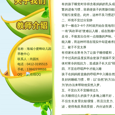
有的孩子睡觉时非得含着妈妈的乳头或
繁的进食习惯，容易使孩子的胃肠功能
可能引发窒息。此外，这种不良习惯还
二、环境不宜过分安静
孩子一般在3~4个月时就开始自觉地培
一有“风吹草动”便难以入睡，或在熟
走动，不敢发出任何一点细微的声响。
能入睡，而这种环境在现实中却是难求
三、被子不宜太厚
名称：海城小蜜蜂幼儿园
有些家长在寒冬为了让孩子睡得暖和，
早教中心
子中过高的温度反而会使孩子烦躁不安
联系人：尚园长
体对寒冷的抵抗力，造成孩子长大后“弱
电话：0412-3195515
四、不宜在哼唱声中才能入睡
手机：13842238666
孩子在妈妈摇篮曲的哼唱声中入睡自然
QQ ：
良好的睡眠习惯，即：以“自然”的方
为”的办法来帮助他安然入梦。
五、不宜白天不宜睡得过久
白天睡得过久的孩子大多晚上睡不好，
不仅生长发育比较缓慢，而且注意力
泌，使得免疫系统受损，内分泌失调，
一会儿，通过调整来克服“黑白颠倒”。