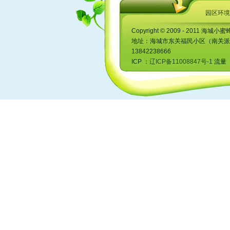
六、不宜不宜经常更换照看人
园区环境
有的家庭因为大人工作忙，而不
姆……殊不知，对不足半岁的孩子来说
Copyright © 2009 - 2011 海城小蜜
七、不宜不宜睡得太晚
地址：海城市东关福民小区（南关派出所对
占相当比例的婴幼儿之所以睡得太
13842238666
孩子平均少1个小时，首要原因之一即
ICP ：
辽ICP备11008847号-1
流量 ：
种“行为性失眠”便由此发生，具体表
表明，在行为问题上，夜间晚睡的孩子
八、不宜在睡前对孩子过分“在旁关
在让孩子感到十分舒服的“睡前仪式
则孩子就会习惯于将自己的入睡与家长
九、不宜依赖“摇睡”
每当孩子哭闹时，一些年轻妈妈便
越起劲。殊不知这种做法对孩子十分有
长，重则使得尚未发育成熟的大脑与较
十、不宜搂着孩子睡
有些年轻妈妈爱子心切，喜欢紧紧
呼出的废气，对孩子的生长和健康都
制，甚至难以伸展四肢，使孩子的血液
十一、不宜亮灯睡
有的家长为了方便自己照看孩子，